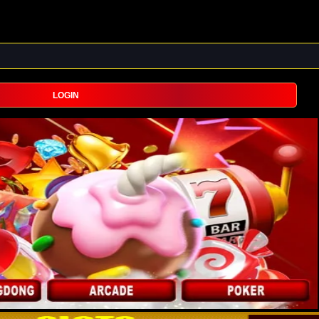
LOGIN