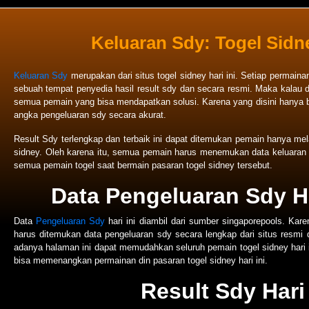
Keluaran Sdy: Togel Sidne
Keluaran Sdy
merupakan dari situs togel sidney hari ini. Setiap permai
sebuah tempat penyedia hasil result sdy dan secara resmi. Maka kalau d
semua pemain yang bisa mendapatkan solusi. Karena yang disini hanya 
angka pengeluaran sdy secara akurat.
Result Sdy terlengkap dan terbaik ini dapat ditemukan pemain hanya mela
sidney. Oleh karena itu, semua pemain harus menemukan data keluaran sd
semua pemain togel saat bermain pasaran togel sidney tersebut.
Data Pengeluaran Sdy H
Data
Pengeluaran Sdy
hari ini diambil dari sumber singaporepools. Kar
harus ditemukan data pengeluaran sdy secara lengkap dari situs resmi 
adanya halaman ini dapat memudahkan seluruh pemain togel sidney hari 
bisa memenangkan permainan din pasaran togel sidney hari ini.
Result Sdy Hari